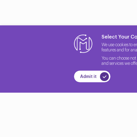
kaynaklarınızı serbest bırakabilirsiniz.
Danışmanlık Hizmetlerimizle V
Yavaş veri tabanı performansı iş operasyonlarınızı etkil
sistemlerinizi optimize etmenize yardımcı olmak üzere g
Select Your C
çözümler geliştirmek için sizinle yakın iş birliği için
We use cookies to e
yüksek verimlilikte çalışmasını sağlamanıza yardımcı o
features and for anal
bilgileri size sağlamak üzere tasarlanmıştır. İyileştirm
You can choose not 
almanıza yardımcı olabiliriz. Yardımımızla veri tabanı yanıt 
and services we offe
Sunduğumuz Hizmetler
Admit it
İşte sunduğumuz hizmetlerden bazıları: Veri tabanı Sis
yakalamak ve kesinti sürelerini önlemek için bir izleme
Hata Erken Uyarı Sistemi: Herhangi bir soruna yol açma
Veri tabanı Yedekleme ve Kurtarma Senaryoları Oluşt
kurtarma senaryoları oluşturmanıza yardımcı olabilir.
Oracle Data Guard, RAC Konfigürasyonu, Kurulumu ve