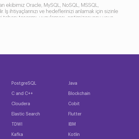
oluşan ekibimiz Oracle, MySQL, NoSQL, MSSQL,
İş ihtiyaçlarınızı ve hedeflerinizi anlamak için sizinle
veri tabanı tasarımı, uygulaması, optimizasyonu veya
anışmanlık hizmetlerimiz, verilerinizden en iyi şekilde
lanmıştır. Yardımımızla veri yönetimi süreçlerinizi
nı Danışmanlık Hizmetleri
e yardımcı olmak için burada. Deneyimli
tli veri tabanı teknolojileri hakkında derin bir
sini azaltacak şekilde optimize edebilirsiniz. Ayrıca,
ilmiş çözümler de sağlayabiliriz. Method TR veri tabanı
PostgreSQL
Java
rınızın güvenli, güvenilir ve verimli olmasını
C and C++
Blockchain
i ileriye taşıyabilirsiniz.
Cloudera
Cobit
Elastic Search
Flutter
ınızı karşılayacaktır. Deneyimli danışmanlarımız, iş
TDWI
IBM
 özel çözümler sunar. Method TR Veri tabanı tasarımı,
t yelpazesi sunuyoruz. Method TR ekibi Oracle,
Kafka
Kotlin