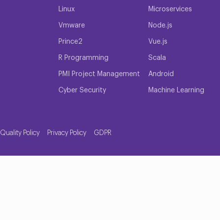
lmak üzere çeşitli veri tabanı yönetim sistemlerinde uzmanlığ
Linux
Microservices
ırabilir ve veri güvenliğini geliştirebilirsiniz. Verilerinizden en iy
biliriz.
Vmware
Node.js
Uzmanlarına Danışın
Prince2
Vue.js
R Programming
Scala
nolojileri ve en iyi uygulamaları derinlemesine anlayan uzman
imli danışmanlardan oluşan ekibimiz, Oracle, MySQL, NoSQL, 
PMI Project Management
Android
nlığa sahip, sektörün en iyilerinden bazılarıdır. Method TR olar
Cyber Security
Machine Learning
sinimlerinize göre uyarlanmış özelleştirilmiş çözümler sunuyoru
manıza yardımcı olacak uzmanlığa sahibiz. Danışmanlık hizmetler
tasarlanmıştır. Veri kalitesini artırmanıza, veri güvenliğini ge
Quality Policy
Privacy Policy
GDPR
erimizle İşinizi Kolaylaştırın
 mücadele ediyorsunuz? Method IT Veri tabanı danışmanlık hizm
bimiz, veri tabanı yönetim sistemlerinizi optimize etmenize, arı
ı ve hedeflerinizi anlamak için sizinle yakın iş birliği içinde ça
 optimizasyon ve bakıma kadar, verilerinizden en iyi şekilde 
ak için ihtiyaç duyduğunuz araçları ve bilgiyi size sağlamak üze
tesini artırmanıza yardımcı olabiliriz. Yardımımızla, temel iş f