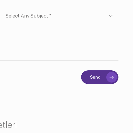
Send
tleri