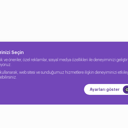
T altyapısı ve teknolojisinde destekçi olur. Kurumsal bir şirketi
inizi Seçin
erik ve öneriler, özel reklamlar, sosyal medya özellikleri ile deneyiminizi geliş
nıyoruz.
kullanarak, web sitesi ve sunduğumuz hizmetlere ilişkin deneyiminizi etkile
bilirsiniz.
Ayarları göster