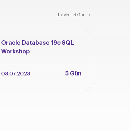
Takvimleri Gör
Oracle Database 19c SQL
Oracle 
Workshop
Integra
Adminis
5 Gün
03.07.2023
12.06.2