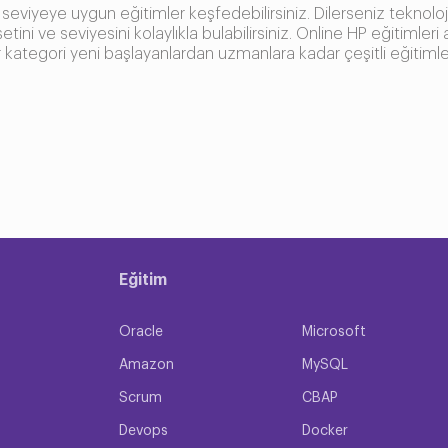
viyeye uygun eğitimler keşfedebilirsiniz. Dilerseniz teknoloji 
tini ve seviyesini kolaylıkla bulabilirsiniz. Online HP eğitiml
 bir kategori yeni başlayanlardan uzmanlara kadar çeşitli eğitimle
mek isteyen her yazılımcıya yöneliktir. Teknoloji alanında iler
eri de buna dahildir. Herhangi bir teknolojiye ilginiz varsa HP eğ
. Eğitimlerimiz kendini geliştirmek isteyen herkes için uygund
ımlar
aktadır. Her bir eğitim seti için gereken programlar farklılık gös
Eğitim
Oracle
Microsoft
nirsiniz. Aynı anda birden çok eğitim de alabilirsiniz. Alacağını
Amazon
MySQL
aşarılı bir yazılımcı veya IT uzmanı olabilirsiniz. Uzmanlığa
Scrum
CBAP
Devops
Docker