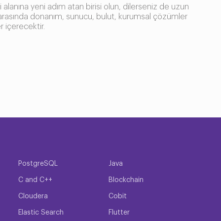
alanına yeni adım atan birisi olun, dilerseniz de uzun
eri arasında donanım, sunucu, bulut, kurumsal çözümler
r içerecektir.
lemek için öğrenebileceğiniz birçok konu bulunmaktadır.
itimleri içerisinden istediğinizi seçebilir, giriş
ur.
terebilir.
PostgreSQL
Java
z her bir eğitimle yeni tecrübeler elde ederek
C and C++
Blockchain
 erişmek için yapmanız gereken tek şey Method TR
Cloudera
Cobit
Elastic Search
Flutter