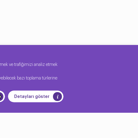
n müşteri ilişkilerinden şirket içi iletişim ve
tirmek ve trafiğimizi analiz etmek
yebilecek bazı toplama türlerine
Detayları göster