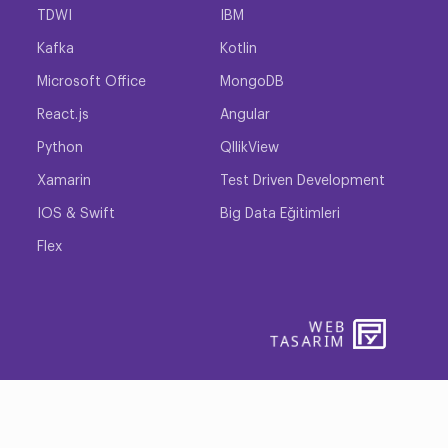
 teknolojiye ilgi duyan birçok insan da bu şirketlerde
TDWI
IBM
r sizin bir eğitim aldığınızı göstererek nitelikli ve
Kafka
Kotlin
sağlar.
Microsoft Office
MongoDB
React.js
Angular
lıkla öğrenebilirsiniz. Birçok HP teknolojisi birbirine
Python
QllikView
Xamarin
Test Driven Development
IOS & Swift
Big Data Eğitimleri
knoloji alanında dilediğiniz gibi ilerlemenizi
Flex
lanacağınız programlar HP Blade System, HP ProLiant,
WEB
PENTA
TASARIM
YAZIL