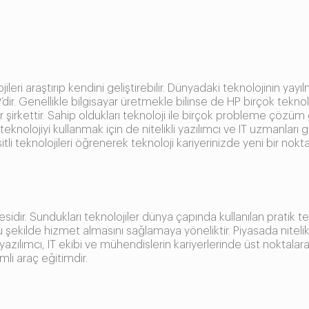
jileri araştırıp kendini geliştirebilir. Dünyadaki teknolojinin y
’dir. Genellikle bilgisayar üretmekle bilinse de HP birçok teknol
r şirkettir. Sahip oldukları teknoloji ile birçok probleme çözüm
teknolojiyi kullanmak için de nitelikli yazılımcı ve IT uzmanlar
şitli teknolojileri öğrenerek teknoloji kariyerinizde yeni bir no
idir. Sundukları teknolojiler dünya çapında kullanılan pratik te
şekilde hizmet almasını sağlamaya yöneliktir. Piyasada nitelikli 
azılımcı, IT ekibi ve mühendislerin kariyerlerinde üst noktalara u
mli araç eğitimdir.