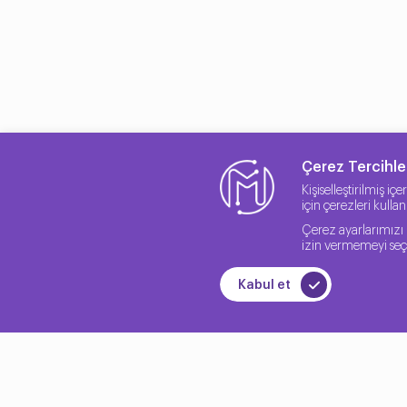
HP sunduğu çözümlerle kurumsal iş dünyasında her türlü I
çalışmasına kadar HP desteğini kullanabilirsiniz.
Çerez Tercihler
Kişiselleştirilmiş iç
için çerezleri kulla
Çerez ayarlarımızı 
izin vermemeyi seçe
Kabul et